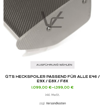
AUSFÜHRUNG WÄHLEN
GTS HECKSPOILER PASSEND FÜR ALLE E46 /
E9X / E8X / F8X
1.099,00
€
–
1.399,00
€
inkl. MwSt.
zzgl.
Versandkosten