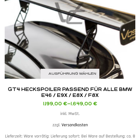
AUSFÜHRUNG WÄHLEN
GT4 HECKSPOILER PASSEND FÜR ALLE BMW
E46 / E9X / E8X / F8X
1.199,00
€
–
1.649,00
€
inkl. MwSt.
zzgl.
Versandkosten
Lieferzeit:
Ware vorrätig: Lieferung sofort; Bei Ware auf Bestellung; ca. 8