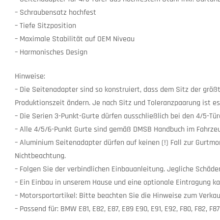
– Schraubensatz hochfest
– Tiefe Sitzposition
– Maximale Stabilität auf OEM Niveau
– Harmonisches Design
Hinweise:
– Die Seitenadapter sind so konstruiert, dass dem Sitz der größ
Produktionszeit ändern. Je nach Sitz und Toleranzpaarung ist es
– Die Serien 3-Punkt-Gurte dürfen ausschließlich bei den 4/5-T
– Alle 4/5/6-Punkt Gurte sind gemäß DMSB Handbuch im Fahrzeu
– Aluminium Seitenadapter dürfen auf keinen (!) Fall zur Gurt
Nichtbeachtung.
– Folgen Sie der verbindlichen Einbauanleitung. Jegliche Schäd
– Ein Einbau in unserem Hause und eine optionale Eintragung k
– Motorsportartikel: Bitte beachten Sie die Hinweise zum Verkau
– Passend für: BMW E81, E82, E87, E89 E90, E91, E92, F80, F82, F87