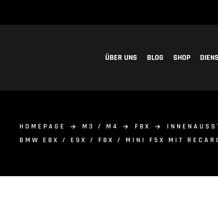
ÜBER UNS
BLOG
SHOP
DIEN
HOMEPAGE
M3 / M4
F8X
INNENAUSS
BMW E8X / E9X / F8X / MINI F5X MIT RECAR