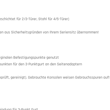
hichtet für 2/3-Türer, Stahl für 4/5-Türer)
den aus Sicherheitsgründen von Ihrem Seriensitz übernommen!
originalen Befestigungspunkte genutzt
spunkten für den 3-Punktgurt an den Seitenadaptern
eprüft, gereinigt). Gebrauchte Konsolen weisen Gebrauchsspuren auf!
bindung für 3-Punkt Gurt