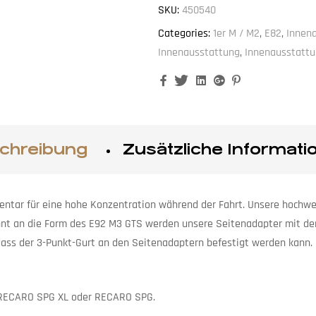
SKU:
450540
Categories:
1er M / M2
,
E82
,
Innen
Innenausstattung
,
Innenausstatt
Facebook
Twitter
Linkedin
Google+
Pinterest
chreibung
Zusätzliche Informati
mentar für eine hohe Konzentration während der Fahrt. Unsere hochw
lehnt an die Form des E92 M3 GTS werden unsere Seitenadapter mit de
ass der 3-Punkt-Gurt an den Seitenadaptern befestigt werden kann. 
, RECARO SPG XL oder RECARO SPG.