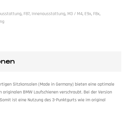
ausstattung
,
F87
,
Innenausstattung
,
M3 / M4
,
E9x
,
F8x
,
ung
onen
ertigen Sitzkonsolen (Made in Germany) bieten eine optimale
n originalen BMW Laufschienen verschraubt. Bei der Version
Somit ist eine Nutzung des 3-Punktgurts wie im original