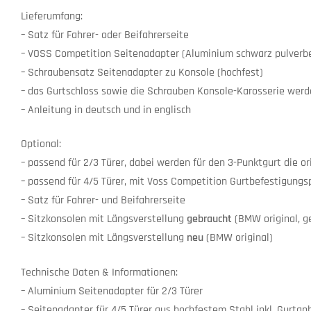
Lieferumfang:
– Satz für Fahrer- oder Beifahrerseite
– VOSS Competition Seitenadapter (Aluminium schwarz pulverbesc
– Schraubensatz Seitenadapter zu Konsole (hochfest)
– das Gurtschloss sowie die Schrauben Konsole-Karosserie wer
– Anleitung in deutsch und in englisch
Optional:
– passend für 2/3 Türer, dabei werden für den 3-Punktgurt die 
– passend für 4/5 Türer, mit Voss Competition Gurtbefestigung
– Satz für Fahrer- und Beifahrerseite
– Sitzkonsolen mit Längsverstellung
gebraucht
(BMW original, g
– Sitzkonsolen mit Längsverstellung
neu
(BMW original)
Technische Daten & Informationen:
– Aluminium Seitenadapter für 2/3 Türer
– Seitenadapter für 4/5 Türer aus hochfestem Stahl inkl. Gurtan