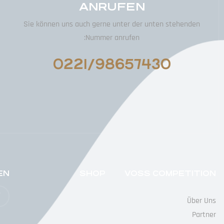
ANRUFEN
Sie können uns auch gerne unter der unten stehenden
Nummer anrufen:
0221/98657430
EN
SHOP
VOSS COMPETITION
Über Uns
Partner