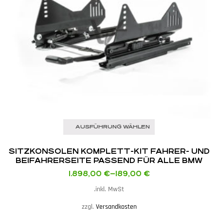
AUSFÜHRUNG WÄHLEN
SITZKONSOLEN KOMPLETT-KIT FAHRER- UND
BEIFAHRERSEITE PASSEND FÜR ALLE BMW
E8X / E9X / F8X / MINI F5X MIT RECARO POLE
1.898,00
€
–
189,00
€
POSITION / SPG XL / SPG
inkl. MwSt.
zzgl.
Versandkosten