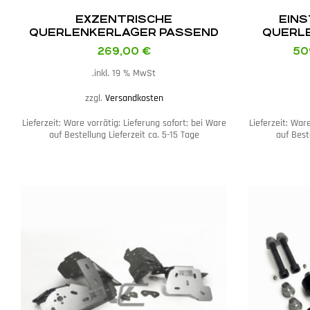
EXZENTRISCHE
EINS
QUERLENKERLAGER PASSEND
QUERL
FÜR BMW E46 M3
PASSEND 
269,00
€
50
inkl. 19 % MwSt.
zzgl.
Versandkosten
Lieferzeit:
Ware vorrätig: Lieferung sofort; bei Ware
Lieferzeit:
Ware
auf Bestellung Lieferzeit ca. 5-15 Tage
auf Best