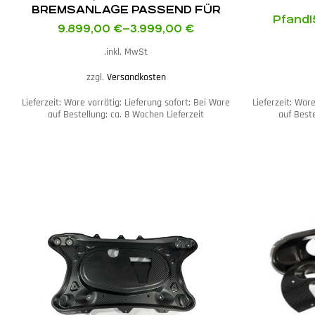
BREMSANLAGE PASSEND FÜR
Pfand
BMW E46 M3
9.899,00
€
–
3.999,00
€
inkl. MwSt.
zzgl.
Versandkosten
Lieferzeit:
Ware vorrätig: Lieferung sofort; Bei Ware
Lieferzeit:
Ware 
auf Bestellung; ca. 8 Wochen Lieferzeit
auf Beste