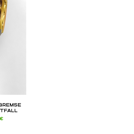
BREMSE
NTFALL
MPFER
€