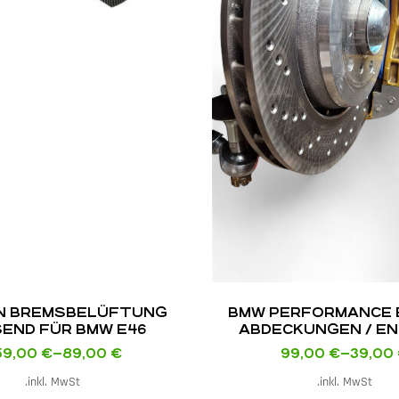
N BREMS­BELÜFTUNG
BMW PERFORMANCE 
END FÜR BMW E46
ABDECKUNGEN / E
SCHWINGUNGSDÄ
59,00
€
–
89,00
€
99,00
€
–
39,00
inkl. MwSt.
inkl. MwSt.