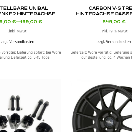
TELLBARE UNIBAL
CARBON V-STR
ENKER HINTERACHSE
HINTERACHSE PASS
FÜR BMW E36 M3 / E46
BMW E46 M3
9,00
€
–
499,00
€
649,00
€
M3
inkl. MwSt.
inkl. 19 % MwSt.
zzgl.
Versandkosten
zzgl.
Versandkosten
 vorrätig: Lieferung sofort; bei Ware
Lieferzeit:
Ware vorrätig: Lieferung 
ellung Lieferzeit ca. 5-15 Tage
auf Bestellung; ca. 4 Wochen L