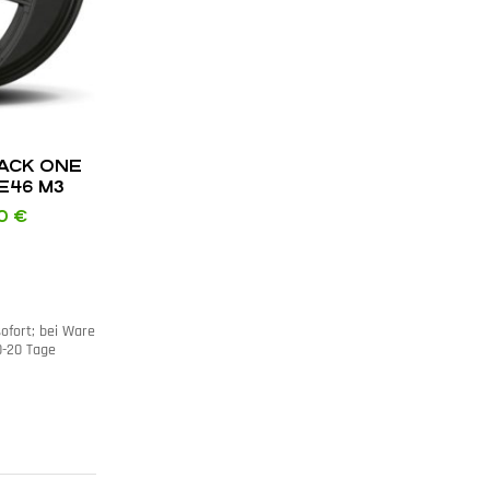
ACK ONE
E46 M3
00
€
sofort; bei Ware
10-20 Tage