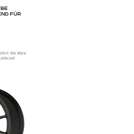
EBE
END FÜR
sofort; Bei Ware
ieferzeit