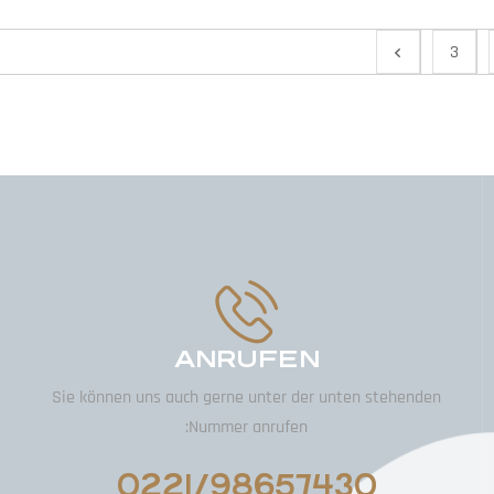
3
ANRUFEN
Sie können uns auch gerne unter der unten stehenden
Nummer anrufen:
0221/98657430