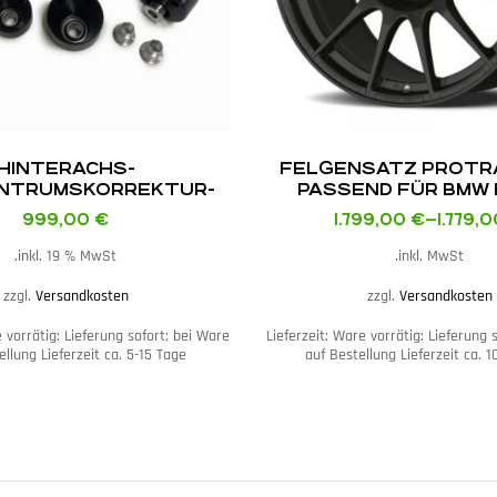
HINTERACHS-
FELGENSATZ PROTR
NTRUMSKORREKTUR-
PASSEND FÜR BMW 
END FÜR BMW E36 / E46
999,00
€
1.799,00
€
–
1.779,
inkl. 19 % MwSt.
inkl. MwSt.
zzgl.
Versandkosten
zzgl.
Versandkosten
 vorrätig: Lieferung sofort; bei Ware
Lieferzeit:
Ware vorrätig: Lieferung 
ellung Lieferzeit ca. 5-15 Tage
auf Bestellung Lieferzeit ca. 