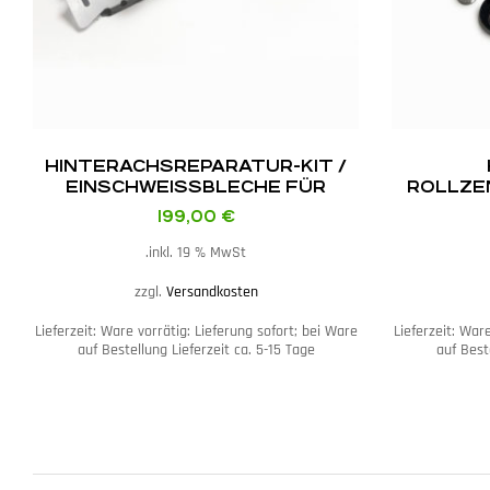
HINTERACHSREPARATUR-KIT /
EINSCHWEISSBLECHE FÜR
ROLLZE
STARKE RISSE PASSEND FÜR B
KIT PASS
199,00
€
MW E46 M3
inkl. 19 % MwSt.
zzgl.
Versandkosten
Lieferzeit:
Ware vorrätig: Lieferung sofort; bei Ware
Lieferzeit:
Ware
auf Bestellung Lieferzeit ca. 5-15 Tage
auf Best