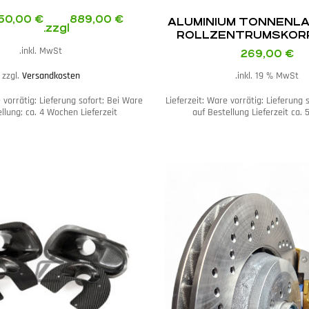
150,00
€
889,00
€
ALUMINIUM TONNENL
zzgl.
ROLLZENTRUMS­KOR
PASSEND FÜR BM
inkl. MwSt.
269,00
€
zzgl.
Versandkosten
inkl. 19 % MwSt.
vorrätig: Lieferung sofort; Bei Ware
Lieferzeit:
Ware vorrätig: Lieferung 
llung; ca. 4 Wochen Lieferzeit
auf Bestellung Lieferzeit ca. 