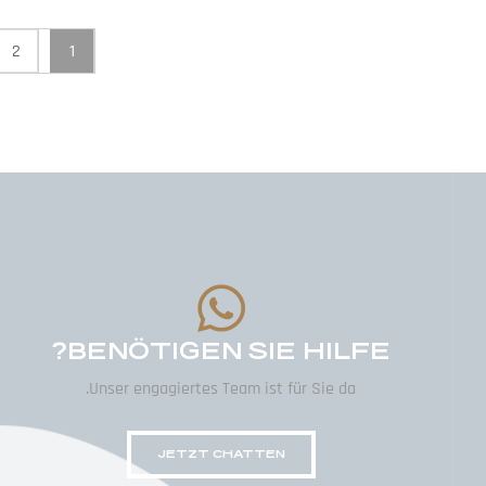
2
1
BENÖTIGEN SIE HILFE?
Unser engagiertes Team ist für Sie da.
JETZT CHATTEN