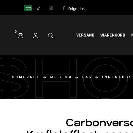
Folge Uns:
0
VERSAND
WARENKORB
SHO
HOMEPAGE
M3 / M4
E46
INNENAUSS
Carbon­vers