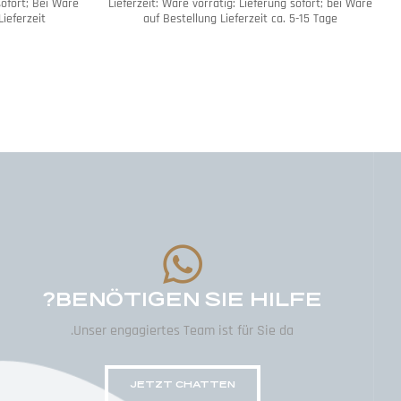
sofort; Bei Ware
Lieferzeit:
Ware vorrätig: Lieferung sofort; bei Ware
Lieferzeit
auf Bestellung Lieferzeit ca. 5-15 Tage
BENÖTIGEN SIE HILFE?
Unser engagiertes Team ist für Sie da.
JETZT CHATTEN