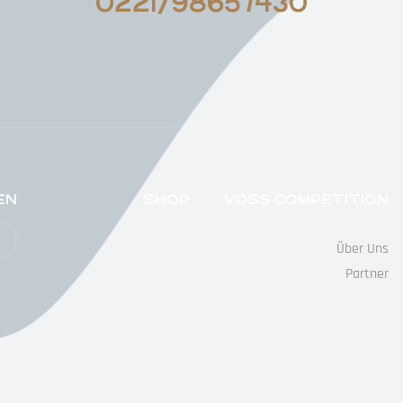
0221/98657430
EN
SHOP
VOSS COMPETITION
Über Uns
Partner