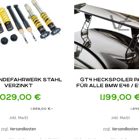
INDEFAHRWERK STAHL
GT4 HECKSPOILER 
VERZINKT
FÜR ALLE BMW E46 / E9
F8X
1.029,00
€
1.199,00
1.559,00
€
–
1.64
inkl. MwSt.
inkl. MwSt.
zzgl.
Versandkosten
zzgl.
Versandkosten