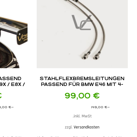
PASSEND
STAHLFLEX­BREMSLEITUNGEN
X / E8X /
PASSEND FÜR BMW E46 MIT 4-
KOLBEN PORSCHE
€
99,00
€
BREMSANLAGE
9,00
€
–
149,00
€
–
inkl. MwSt.
zzgl.
Versandkosten