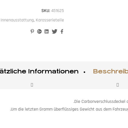
SKU:
451625
,
Innenausstattung
,
Karosserieteile
Pinterest
Google+
Linkedin
Twitter
Facebook
ätzliche Informationen
Beschrei
Die Carbonverschlussdeckel 
Um die letzten Gramm überflüssiges Gewicht aus dem Fahrzeug 