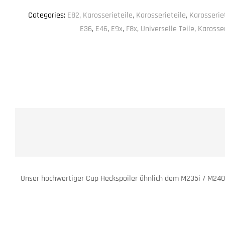
Categories:
E82
,
Karosserieteile
,
Karosserieteile
,
Karosserie
E36
,
E46
,
E9x
,
F8x
,
Universelle Teile
,
Karosser
Unser hochwertiger Cup Heckspoiler ähnlich dem M235i / M240