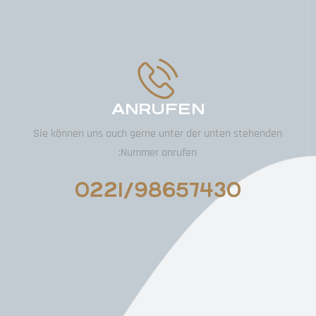
ANRUFEN
Sie können uns auch gerne unter der unten stehenden
Nummer anrufen:
0221/98657430