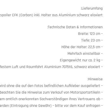
Lieferumfang:
spoiler CFK (Carbon) inkl. Halter aus Aluminium schwarz eloxiert
Technische Daten & Informationen:
– Breite: 123 cm
– Tiefe: 23 cm
– Höhe der Halter: 22,5 cm
– Mehrfach einstellbar
– Eigengewicht nur ca. 2 kg
– CNC-gefräste Spoilerhalterungen aus hochfestem Luft und Raumfahrt Aluminium 7075t6, schwarz eloxiert
Hinweise:
– Heckspoiler wird ohne die auf den Fotos befindlichen Aufkleber ausgeliefert
– Motorsportartikel: Bitte beachten Sie die Hinweise zum Verkauf von Motorsportartikeln
– Eine eventuelle Nutzung im Straßenverkehr sprechen Sie bitte vor dem Kauf mit dem amtlich anerkannten Sachverständigen Ihres Vertrauens ab
– Ein Einbau in unserem Hause und eine optionale Eintragung kann durchgeführt werden (Eintragung ohne Gewähr) – bitte vor dem Kauf anfragen!