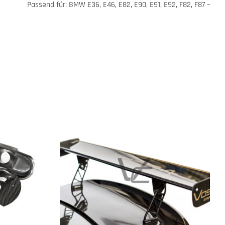
– Passend für: BMW E36, E46, E82, E90, E91, E92, F82, F87