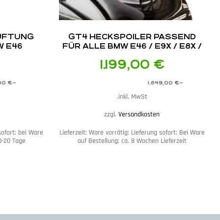
ÜFTUNG
GT4 HECKSPOILER PASSEND
W E46
FÜR ALLE BMW E46 / E9X / E8X /
F8X
1.199,00
€
00
€
–
1.649,00
€
–
inkl. MwSt.
zzgl.
Versandkosten
sofort; bei Ware
Lieferzeit:
Ware vorrätig: Lieferung sofort; Bei Ware
10-20 Tage
auf Bestellung; ca. 8 Wochen Lieferzeit