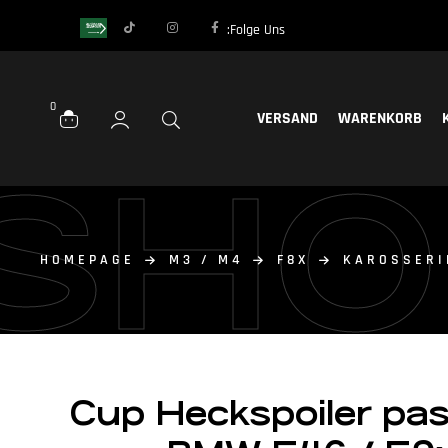
Folge Uns:
0
VERSAND
WARENKORB
SHO
HOMEPAGE
M3 / M4
F8X
KAROSSERI
Cup Heckspoiler pass