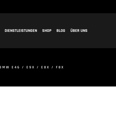
DIENSTLEISTUNGEN
SHOP
BLOG
ÜBER UNS
MW E46 / E9X / E8X / F8X