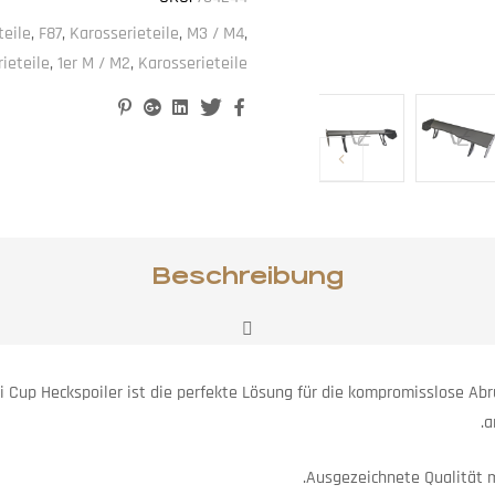
teile
,
F87
,
Karosserieteile
,
M3 / M4
,
ieteile
,
1er M / M2
,
Karosserieteile
Pinterest
Google+
Linkedin
Twitter
Facebook
Beschreibung
i Cup Heckspoiler ist die perfekte Lösung für die kompromisslose A
a
Ausgezeichnete Qualität m