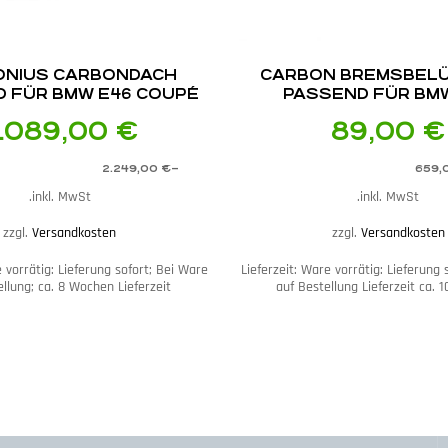
ONIUS CARBONDACH
CARBON BREMS­BEL
 FÜR BMW E46 COUPÉ
PASSEND FÜR BM
.089,00
€
89,00
€
2.249,00
€
–
659,
inkl. MwSt.
inkl. MwSt.
zzgl.
Versandkosten
zzgl.
Versandkosten
 vorrätig: Lieferung sofort; Bei Ware
Lieferzeit:
Ware vorrätig: Lieferung 
llung; ca. 8 Wochen Lieferzeit
auf Bestellung Lieferzeit ca. 