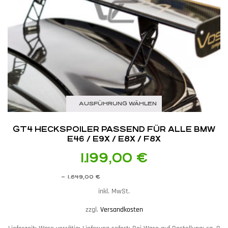
AUSFÜHRUNG WÄHLEN
GT4 HECKSPOILER PASSEND FÜR ALLE BMW
E46 / E9X / E8X / F8X
1.199,00
€
–
1.649,00
€
inkl. MwSt.
zzgl.
Versandkosten