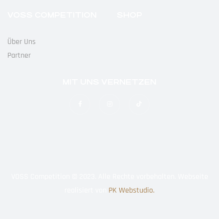
VOSS COMPETITION
SHOP
Über Uns
Partner
MIT UNS VERNETZEN
VOSS Competition © 2023. Alle Rechte vorbehalten. Webseite
realisiert von
PK Webstudio.