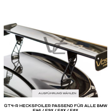
AUSFÜHRUNG WÄHLEN
GT4-R HECKSPOILER PASSEND FÜR ALLE BMW
E46 / E9X / E8X / F8X