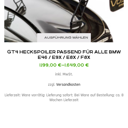
AUSFÜHRUNG WÄHLEN
GT4 HECKSPOILER PASSEND FÜR ALLE BMW
E46 / E9X / E8X / F8X
1.199,00
€
–
1.649,00
€
inkl. MwSt.
zzgl.
Versandkosten
Lieferzeit:
Ware vorrätig: Lieferung sofort; Bei Ware auf Bestellung; ca. 8
Wochen Lieferzeit