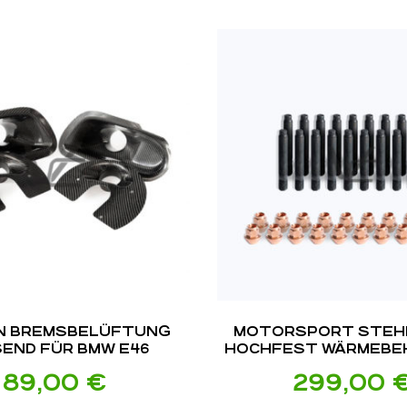
N BREMS­BELÜFTUNG
MOTORSPORT STEH
END FÜR BMW E46
HOCHFEST WÄRMEBE
MIT VERKUPFERTEN 
89,00
€
299,00
PASSEND FÜR BMW E36
E9X