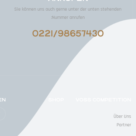
Sie können uns auch gerne unter der unten stehenden
Nummer anrufen:
0221/98657430
EN
SHOP
VOSS COMPETITION
Über Uns
Partner