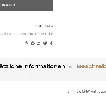
WARENKORB
SKU:
974704
rwerk & Bremsen
,
Motor / Getriebe
Pinterest
Google+
Linkedin
Twitter
Facebook
ätzliche Informationen
Beschrei
Originale BMW Antriebsw