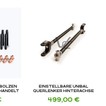
BOLZEN
EINSTELLBARE UNIBAL
HANDELT
QUERLENKER HINTERACHSE
MUTTERN
PASSEND FÜR BMW E36 M3 / E46
€
499,00
€
 / E46 /
M3