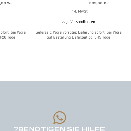
,00
€
–
509,00
€
–
inkl. MwSt.
zzgl.
Versandkosten
sofort; bei Ware
Lieferzeit:
Ware vorrätig: Lieferung sofort; bei Ware
10-20 Tage
auf Bestellung Lieferzeit ca. 5-15 Tage
BENÖTIGEN SIE HILFE?