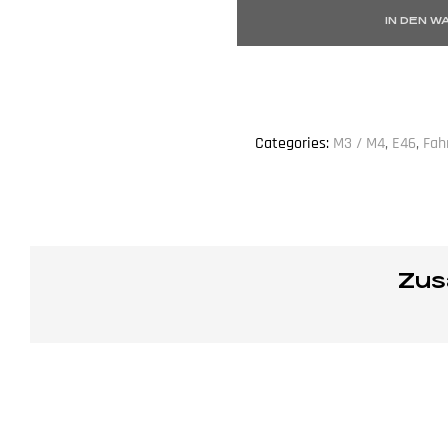
IN DEN 
Categories:
M3 / M4
,
E46
,
Fah
Zus