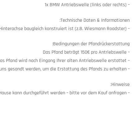
– 1x BMW Antriebswelle (links oder rechts)
Technische Daten & Informationen:
– Die Antriebswellen sind passend für den BMW E46 M3 oder Fahrzeuge deren Hinterachse baugleich konstruiert ist (z.B. Wiesmann Roadster)
Bedingungen der Pfandrückerstattung:
– Das Pfand beträgt 150€ pro Antriebswelle
– Bei der Antriebswelle handelt es sich um einen Pfand-Artikel. Das Pfand wird nach Eingang Ihrer alten Antriebswelle erstattet
– Die gebrauchte Antriebswelle muss innerhalb 14 Tagen nach Bestellung an uns gesandt werden, um die Erstattung des Pfands zu erhalten
Hinweise:
– Ein Einbau in unserem Hause kann durchgeführt werden – bitte vor dem Kauf anfragen!