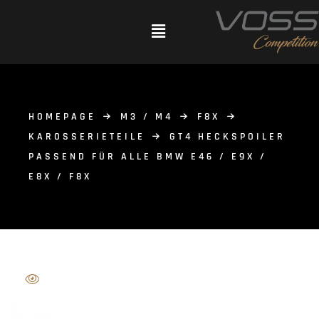
HOMEPAGE
M3 / M4
F8X
KAROSSERIETEILE
GT4 HECKSPOILER
PASSEND FÜR ALLE BMW E46 / E9X /
E8X / F8X