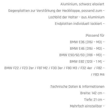
Aluminium, schwarz eloxiert
– Gegenplatten zur Verstärkung der Heckklappe, passend zum
Lochbild der Halter – aus Aluminium
– Endplatten individuell lackiert
Passend für:
– BMW E36 (316i – M3)
– BMW E46 (316i – M3)
– BMW E90/92/93 (318i – M3)
– BMW E82 (120i – 1 M)
– BMW F22 / F23 2er / F87 M2 / F30 3er / F80 M3 / F32 4er / F82
/ F83 M4
Technische Daten & Informationen:
– Breite: 142 cm
– Tiefe: 21 cm
– Mehrfach einstellbar