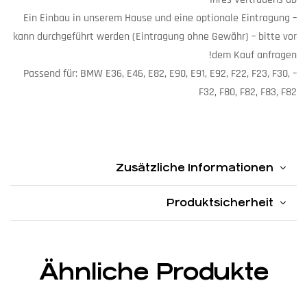
– Ein Einbau in unserem Hause und eine optionale Eintragung
kann durchgeführt werden (Eintragung ohne Gewähr) – bitte vor
dem Kauf anfragen!
– Passend für: BMW E36, E46, E82, E90, E91, E92, F22, F23, F30,
F32, F80, F82, F83, F82
Suchbegriffe: Spoiler, Heckspoiler, Flügel, Heckflügel, Aero, Theke
Zusätzliche Informationen
Produktsicherheit
Ähnliche Produkte