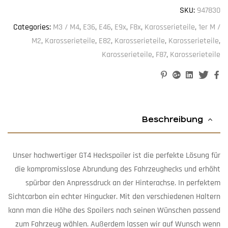
SKU:
947830
Categories:
M3 / M4
,
E36
,
E46
,
E9x
,
F8x
,
Karosserieteile
,
1er M /
M2
,
Karosserieteile
,
E82
,
Karosserieteile
,
Karosserieteile
,
Karosserieteile
,
F87
,
Karosserieteile
Pinterest
Google+
Linkedin
Twitter
Facebook
Beschreibung
Unser hochwertiger GT4 Heckspoiler ist die perfekte Lösung für
die kompromisslose Abrundung des Fahrzeughecks und erhöht
spürbar den Anpressdruck an der Hinterachse. In perfektem
Sichtcarbon ein echter Hingucker. Mit den verschiedenen Haltern
kann man die Höhe des Spoilers nach seinen Wünschen passend
zum Fahrzeug wählen. Außerdem lassen wir auf Wunsch wenn