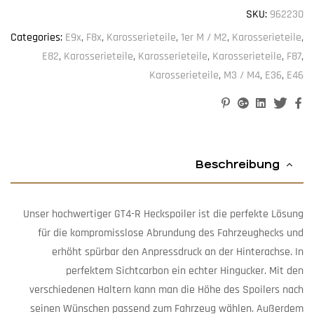
SKU:
962230
Categories:
E9x
,
F8x
,
Karosserieteile
,
1er M / M2
,
Karosserieteile
,
E82
,
Karosserieteile
,
Karosserieteile
,
Karosserieteile
,
F87
,
Karosserieteile
,
M3 / M4
,
E36
,
E46
Pinterest
Google+
Linkedin
Twitter
Facebook
Beschreibung
Unser hochwertiger GT4-R Heckspoiler ist die perfekte Lösung
für die kompromisslose Abrundung des Fahrzeughecks und
erhöht spürbar den Anpressdruck an der Hinterachse. In
perfektem Sichtcarbon ein echter Hingucker. Mit den
verschiedenen Haltern kann man die Höhe des Spoilers nach
seinen Wünschen passend zum Fahrzeug wählen. Außerdem