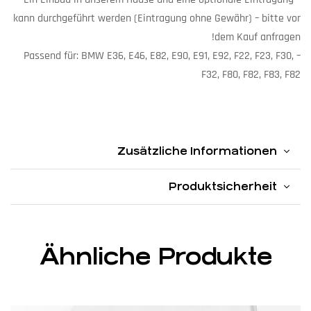
kann durchgeführt werden (Eintragung ohne Gewähr) – bitte vor
dem Kauf anfragen!
– Passend für: BMW E36, E46, E82, E90, E91, E92, F22, F23, F30,
F32, F80, F82, F83, F82
Suchbegriffe: Spoiler, Heckspoiler, Flügel, Heckflügel, Aero, Theke
Zusätzliche Informationen
Produktsicherheit
Ähnliche Produkte