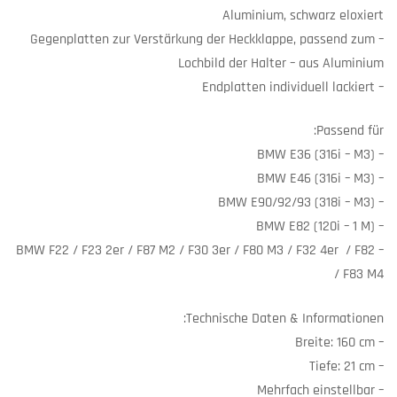
Aluminium, schwarz eloxiert
– Gegenplatten zur Verstärkung der Heckklappe, passend zum
Lochbild der Halter – aus Aluminium
– Endplatten individuell lackiert
Passend für:
– BMW E36 (316i – M3)
– BMW E46 (316i – M3)
– BMW E90/92/93 (318i – M3)
– BMW E82 (120i – 1 M)
– BMW F22 / F23 2er / F87 M2 / F30 3er / F80 M3 / F32 4er / F82
/ F83 M4
Technische Daten & Informationen:
– Breite: 160 cm
– Tiefe: 21 cm
– Mehrfach einstellbar