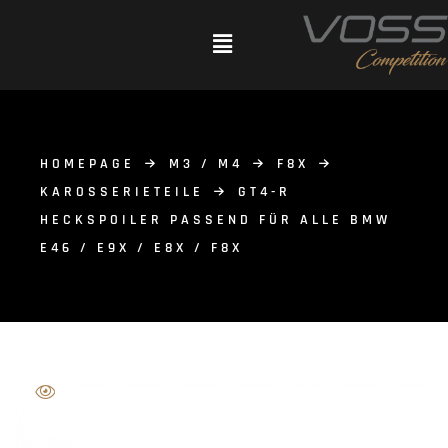
HOMEPAGE
M3 / M4
F8X
KAROSSERIETEILE
GT4-R
HECKSPOILER PASSEND FÜR ALLE BMW
E46 / E9X / E8X / F8X