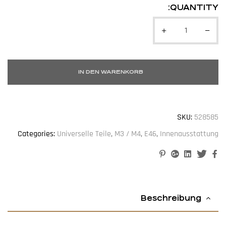
QUANTITY:
IN DEN WARENKORB
SKU:
528585
Categories:
Universelle Teile
,
M3 / M4
,
E46
,
Innenausstattung
Pinterest
Google+
Linkedin
Twitter
Facebook
Beschreibung