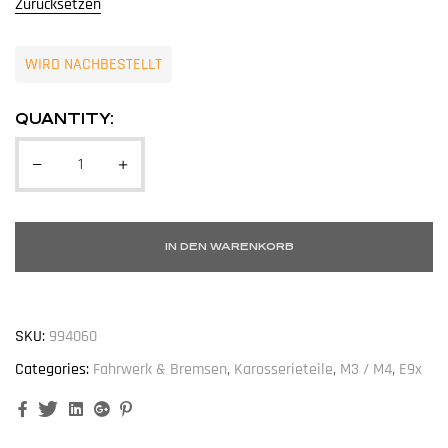
Zurücksetzen
WIRD NACHBESTELLT
QUANTITY:
IN DEN WARENKORB
SKU:
994060
Categories:
Fahrwerk & Bremsen
,
Karosserieteile
,
M3 / M4
,
E9x
Facebook
Twitter
Linkedin
Google+
Pinterest