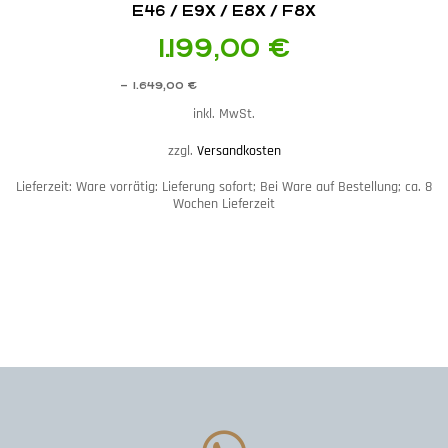
E46 / E9X / E8X / F8X
1.199,00
€
–
1.649,00
€
inkl. MwSt.
zzgl.
Versandkosten
Lieferzeit:
Ware vorrätig: Lieferung sofort; Bei Ware auf Bestellung; ca. 8
Wochen Lieferzeit