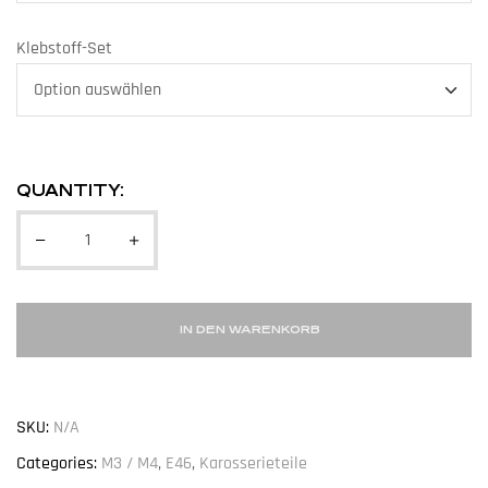
Klebstoff-Set
QUANTITY:
IN DEN WARENKORB
SKU:
N/A
Categories:
M3 / M4
,
E46
,
Karosserieteile