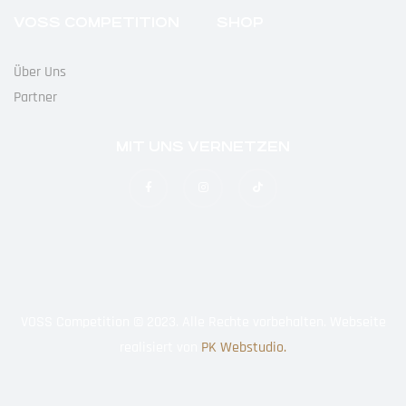
VOSS COMPETITION
SHOP
Über Uns
Partner
MIT UNS VERNETZEN
VOSS Competition © 2023. Alle Rechte vorbehalten. Webseite
realisiert von
PK Webstudio.