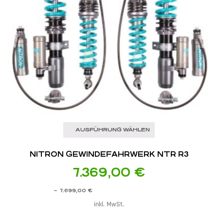
AUSFÜHRUNG WÄHLEN
NITRON GEWINDEFAHRWERK NTR R3
7.369,00
€
–
7.699,00
€
inkl. MwSt.