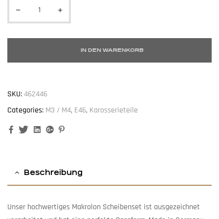
IN DEN WARENKORB
SKU:
462446
Categories:
M3 / M4
,
E46
,
Karosserieteile
Facebook
Twitter
Linkedin
Google+
Pinterest
Beschreibung
Unser hochwertiges Makrolon Scheibenset ist ausgezeichnet