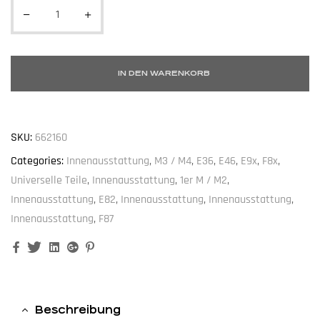
IN DEN WARENKORB
SKU:
662160
Categories:
Innenausstattung
,
M3 / M4
,
E36
,
E46
,
E9x
,
F8x
,
Universelle Teile
,
Innenausstattung
,
1er M / M2
,
Innenausstattung
,
E82
,
Innenausstattung
,
Innenausstattung
,
Innenausstattung
,
F87
Facebook
Twitter
Linkedin
Google+
Pinterest
Beschreibung