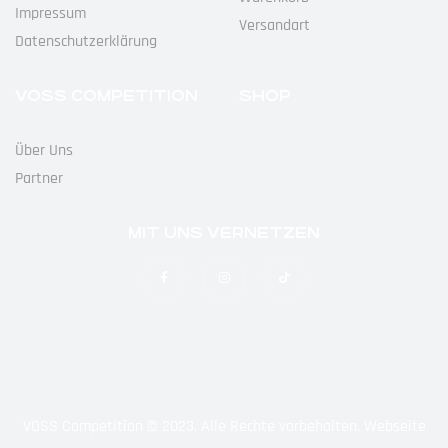
Impressum
Versandart
Datenschutz­erklärung
VOSS COMPETITION
SHOP
Über Uns
Partner
MIT UNS VERNETZEN
VOSS Competition © 2023. Alle Rechte vorbehalten. Webseite