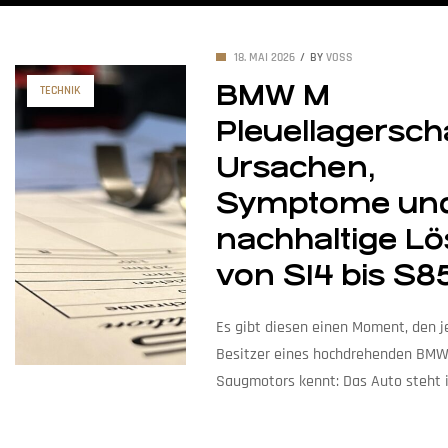
18. MAI 2026
BY
VOSS
BMW M
TECHNIK
Pleuellagersch
Ursachen,
Symptome und
nachhaltige L
von S14 bis S8
Es gibt diesen einen Moment, den j
Besitzer eines hochdrehenden BMW
Saugmotors kennt: Das Auto steht i
Garage, der Motor ist kalt, der Schl
und für den Bruchteil einer Sekund