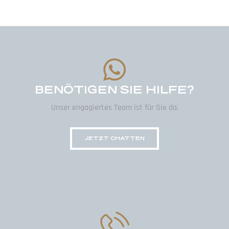
hinein. Klackert es metallisch? Klin
Standgas sauber? Oder bildet man s
ein? Diese Sorge ist berechtigt. Ple
Schäden […]
BENÖTIGEN SIE HILFE?
Unser engagiertes Team ist für Sie da.
JETZT CHATTEN