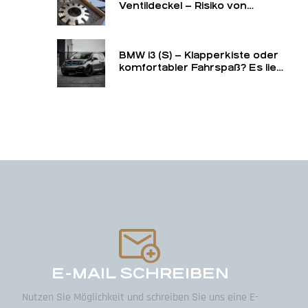
Ventildeckel – Risiko von
Motorschaden oder reine
Panikmache?
BMW i3 (S) – Klapperkiste oder
komfortabler Fahrspaß? Es liegt
an dir!“
E-MAIL SCHREIBEN
Nutzen Sie Möglichkeit und schreiben Sie uns eine E-