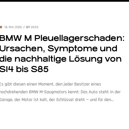
18. MAI 2026
BY
VOSS
BMW M Pleuellagerschaden:
Ursachen, Symptome und
die nachhaltige Lösung von
S14 bis S85
Es gibt diesen einen Moment, den jeder Besitzer eines
hochdrehenden BMW M-Saugmotors kennt: Das Auto steht in der
Garage, der Motor ist kalt, der Schlüssel dreht — und für den
Bruchteil einer Sekunde horcht man hinein. Klackert es metallisch?
Klingt das Standgas sauber? Oder bildet man sich das nur ein? Diese
Sorge ist berechtigt. Pleuellager-Schäden […]