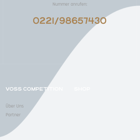
Nummer anrufen:
0221/98657430
VOSS COMPETITION
SHOP
Über Uns
Partner