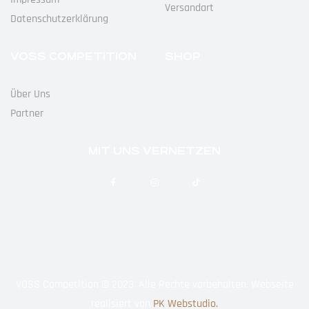
Versandart
Datenschutz­erklärung
VOSS COMPETITION
SHOP
Über Uns
Partner
MIT UNS VERNETZEN
VOSS Competition © 2023. Alle Rechte vorbehalten. Webseite
realisiert von
PK Webstudio.