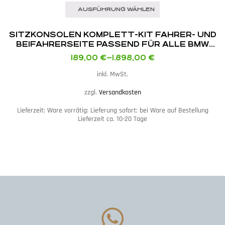
AUSFÜHRUNG WÄHLEN
SITZKONSOLEN KOMPLETT-KIT FAHRER- UND
BEIFAHRERSEITE PASSEND FÜR ALLE BMW
E8X / E9X / F8X / MINI F5X MIT RECARO POLE
189,00
€
–
1.898,00
€
POSITION / SPG XL / SPG
inkl. MwSt.
zzgl.
Versandkosten
Lieferzeit:
Ware vorrätig: Lieferung sofort; bei Ware auf Bestellung
Lieferzeit ca. 10-20 Tage