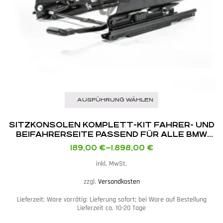
AUSFÜHRUNG WÄHLEN
SITZKONSOLEN KOMPLETT-KIT FAHRER- UND
BEIFAHRERSEITE PASSEND FÜR ALLE BMW
E8X / E9X / F8X / MINI F5X MIT RECARO POLE
189,00
€
–
1.898,00
€
POSITION / SPG XL / SPG
inkl. MwSt.
zzgl.
Versandkosten
Lieferzeit:
Ware vorrätig: Lieferung sofort; bei Ware auf Bestellung
Lieferzeit ca. 10-20 Tage