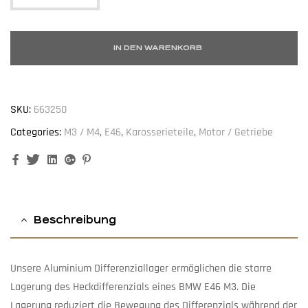
IN DEN WARENKORB
SKU:
663250
Categories:
M3 / M4
,
E46
,
Karosserieteile
,
Motor / Getriebe
Facebook
Twitter
Linkedin
Google+
Pinterest
Beschreibung
Unsere Aluminium Differenziallager ermöglichen die starre
Lagerung des Heckdifferenzials eines BMW E46 M3. Die
Lagerung reduziert die Bewegung des Differenzials während der