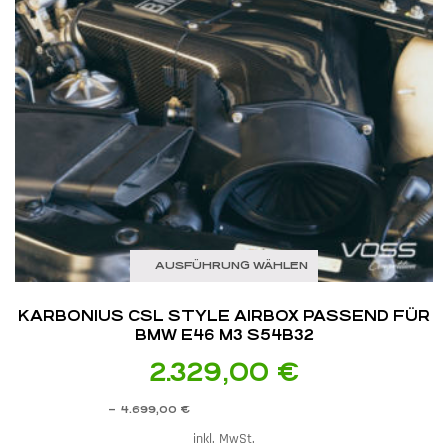
AUSFÜHRUNG WÄHLEN
KARBONIUS CSL STYLE AIRBOX PASSEND FÜR
BMW E46 M3 S54B32
2.329,00
€
–
4.699,00
€
inkl. MwSt.